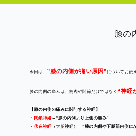
膝の
”膝の内側が痛い原因”
今回は、
についてお伝
“神経
膝の内側の痛みは、筋肉や関節だけではなく
【膝の内側の痛みに関与する神経】
・
閉鎖神経
→
“膝の内側より上側の痛み”
・
伏在神経
（大腿神経）→
“膝の内側や下腿部内側に