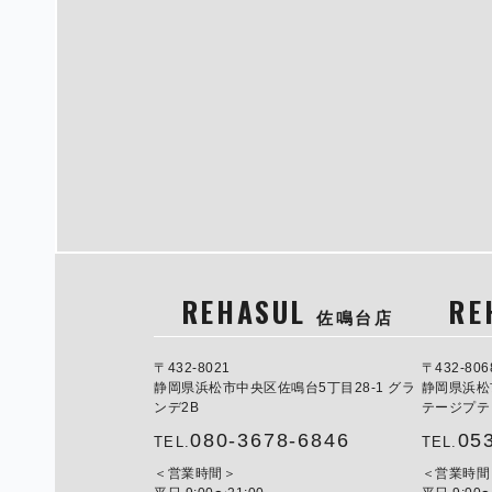
REHASUL
RE
佐鳴台店
〒432-8021
〒432-806
静岡県浜松市中央区佐鳴台5丁目28-1 グラ
静岡県浜松
ンデ2B
テージプテ
080-3678-6846
05
TEL.
TEL.
営業時間
営業時間