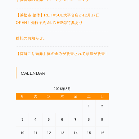
【浜松市 整体】REHASUL大平台店が12月17日
OPEN！先行予約＆LINE登録特典あり
移転のお知らせ。
【首肩こり頭痛】体の歪みが改善されて頭痛が改善！
CALENDAR
2026年8月
月
火
水
木
金
土
日
1
2
3
4
5
6
7
8
9
10
11
12
13
14
15
16